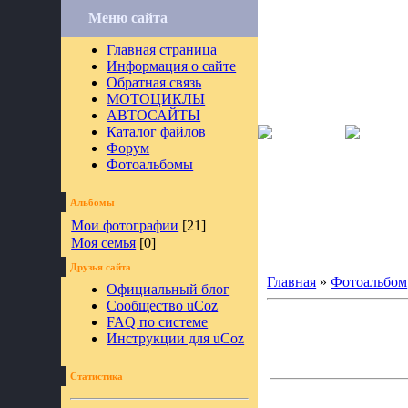
Меню сайта
Главная страница
Информация о сайте
Обратная связь
МОТОЦИКЛЫ
АВТОСАЙТЫ
Каталог файлов
Форум
Фотоальбомы
Альбомы
Мои фотографии
[21]
Моя семья
[0]
Друзья сайта
Главная
»
Фотоальбом
Официальный блог
Сообщество uCoz
FAQ по системе
Инструкции для uCoz
Статистика