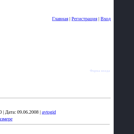
Суббота, 08.08.2026, 09:54
Приветствую Вас
Гость
Главная
|
Регистрация
|
Вход
Форма входа
 | Дата: 09.06.2008 |
avtogid
азмере