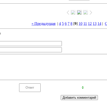
« Предыдущая
|
4
5
6
7
8
[
9
]
10
11
12
13
14
|
С
0